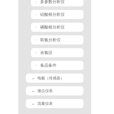
·
多参数分析仪
·
硅酸根分析仪
·
磷酸根分析仪
·
联氨分析仪
·
余氯仪
·
备品备件
→
电极（传感器）
→
液位仪表
→
流量仪表