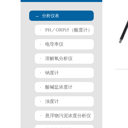
→
分析仪表
·
PH／ORP计（酸度计）
·
电导率仪
·
溶解氧分析仪
·
钠度计
·
酸碱盐浓度计
·
浊度计
·
悬浮物污泥浓度分析仪