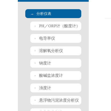
→
分析仪表
·
PH／ORP计（酸度计）
·
电导率仪
·
溶解氧分析仪
·
钠度计
·
酸碱盐浓度计
·
浊度计
·
悬浮物污泥浓度分析仪