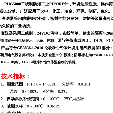
PHG5000二线制防爆工业PH/ORP计，环境适应性强、
或ORP值。
广泛应用于火电、化工、冶金、环保、制药、生化、
。
变送器采用防爆铸铝外壳，密封性能好良好、防护等级最高可达
员久
留的工业场所。
变送器采用二线制，24VDC供电，布线简单。输出的隔离4-20mA、4-2
调节等仪表或PLC、DCS、FC
准
直流信号可供给显示、记录、控制、
产品符合GB3836.1-2010《
爆炸性气体环境用电气
设备第1部分
环
境
用电气设备第4部分：本质安全型“i”》标准；防爆标志为ExiaIICT6 
有
IIA～IIB类，
T1～T4组爆炸性气体混合物的场所
。
技术指标：
1、测量范围：
PH：0～14.00PH ，分辨率：0.01PH
温度：0～100℃，分辨率：0.3℃
2、
自动温度补偿范围
：
0～100℃
，25℃为基准
3、
被测水样：
0～100℃
，
0.3MPa