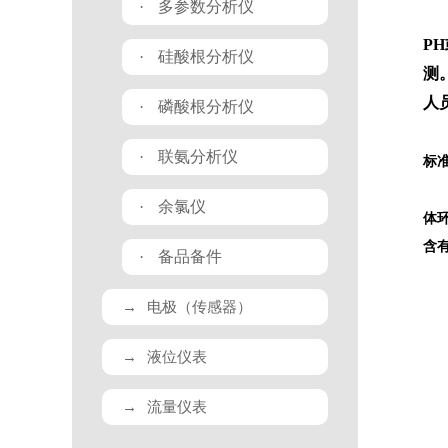
·
多参数分析仪
P
H
·
硅酸根分析仪
测
人
·
磷酸根分析仪
·
联氨分析仪
标
·
余氯仪
体
含
·
备品备件
→
电极（传感器）
→
液位仪表
→
流量仪表