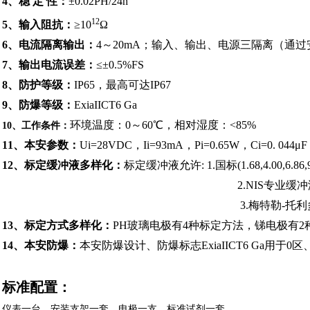
4、
稳 定 性：
±0.02PH/24h
12
5、输入阻抗：
≥
10
Ω
6、
电流隔离输出
：
4～20mA
；输入、输出、电源三隔离（通过
7、输出电流误差：
≤±0.5%FS
8、防护等级：
IP65，最高可达IP67
9、
防爆等级：
ExiaIICT6 Ga
环境温度：0～60℃，相对湿度：<85%
10、工作条件：
11、
本安参数：
Ui=28VDC，Ii=93mA，Pi=0.65W，Ci=0. 044μ
12、标定缓冲液多样化：
标定缓冲液允许: 1.国标(1.68,4.00,6.86,9
2.NIS专业缓冲液(1
3.梅特勒-
托利多
1
3、
标定方式多样化：
PH玻璃电极有4种标定方法，锑电极有2
14、
本安防爆：
本安防爆设计、
防爆标志ExiaIICT6 Ga用于0
标准配置：
仪表一台，安装支架一套，电极一支，标准试剂一套