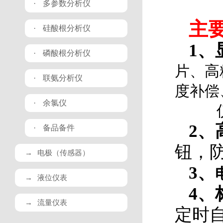
·
多参数分析仪
主
·
硅酸根分析仪
1、
·
磷酸根分析仪
片、高
·
联氨分析仪
度补偿
·
余氯仪
仪
2、
·
备品备件
钮，
→
电极（传感器）
3、
→
液位仪表
4、
→
流量仪表
定时